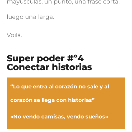
mayúsculas, un punto, una frase corta,
luego una larga.
Voilá.
Super poder #º4
Conectar historias
“Lo que entra al corazón no sale y al
corazón se llega con historias”
«No vendo camisas, vendo sueños»